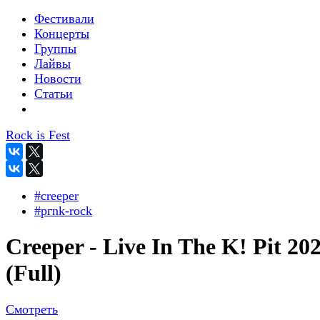
Фестивали
Концерты
Группы
Лайвы
Новости
Статьи
Rock is Fest
#creeper
#pгnk-roсk
Creeper - Live In The K! Pit 20
(Full)
Смотреть