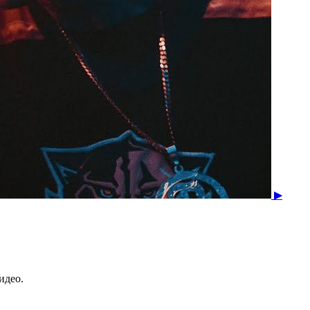
▶
идео.