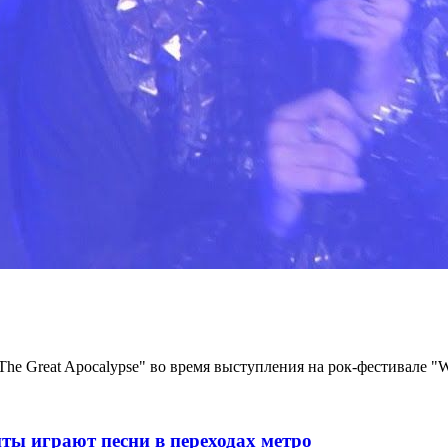
he Great Apocalypse" во время выступления на рок-фестивале "Wa
ты играют песни в переходах метро