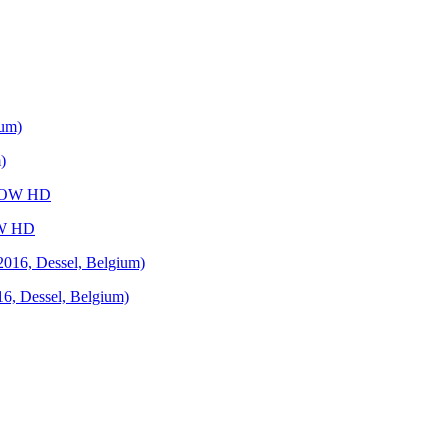
)
OW HD
16, Dessel, Belgium)