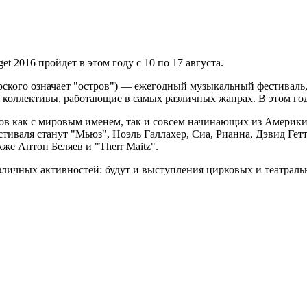
t 2016 пройдет в этом году с 10 по 17 августа.
герского означает "остров") — ежегодный музыкальный фестиваль
коллективы, работающие в самых различных жанрах. В этом году 
ов как с мировым именем, так и совсем начинающих из Америки
иваля станут "Мьюз", Ноэль Галлахер, Сиа, Рианна, Дэвид Гетта
же Антон Беляев и "Therr Maitz".
зличных активностей: будут и выступления цирковых и театраль