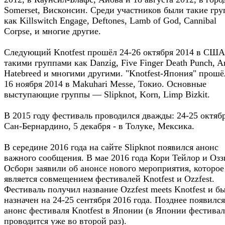
Somerset, Висконсин. Среди участников были такие гру
как Killswitch Engage, Deftones, Lamb of God, Cannibal
Corpse, и многие другие.
Следующий Knotfest прошёл 24-26 октября 2014 в США
такими группами как Danzig, Five Finger Death Punch, An
Hatebreed и многими другими. "Knotfest-Япония" прошё
16 ноября 2014 в Makuhari Messe, Токио. Основные
выступающие группы — Slipknot, Korn, Limp Bizkit.
В 2015 году фестиваль проводился дважды: 24-25 октяб
Сан-Бернардино, 5 декабря - в Толуке, Мексика.
В середине 2016 года на сайте Slipknot появился анонс
важного сообщения. В мае 2016 года Кори Тейлор и Озз
Осборн заявили об анонсе нового мероприятия, которое
является совмещением фестивалей Knotfest и Ozzfest.
Фестиваль получил название Ozzfest meets Knotfest и б
назначен на 24-25 сентября 2016 года. Позднее появился
анонс фестиваля Knotfest в Японии (в Японии фестивал
проводится уже во второй раз).