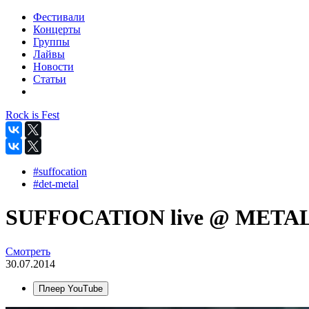
Фестивали
Концерты
Группы
Лайвы
Новости
Статьи
Rock is Fest
#suffocation
#det-metal
SUFFOCATION live @ METAL
Смотреть
30.07.2014
Плеер YouTube