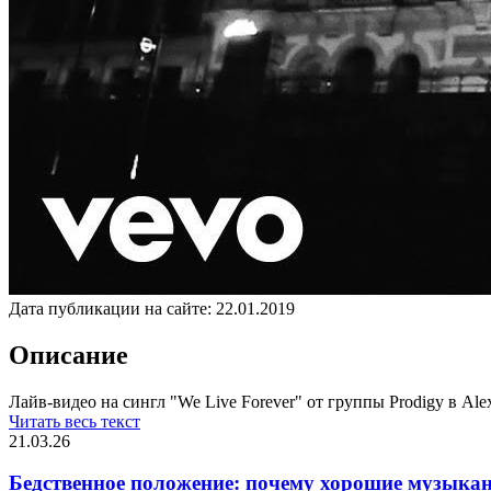
Дата публикации на сайте:
22.01.2019
Описание
Лайв-видео на сингл "We Live Forever" от группы Prodigy в Alexa
Читать весь текст
21.03.26
Бедственное положение: почему хорошие музыкан