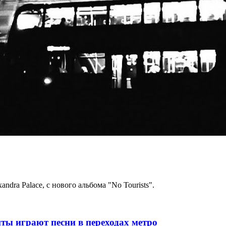
ndra Palace, с нового альбома "No Tourists".
ты играют песни в переходах метро