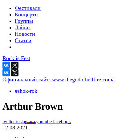
Фестивали
Концерты
Группы
Лайвы
Новости
Статьи
Rock is Fest
Официальный сайт:
www.thegodofhellfire.com/
#shok-rok
Arthur Brown
twitter
instagram
youtube
facebook
12.08.2021