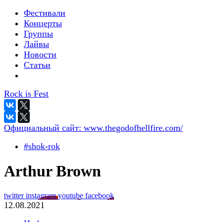
Фестивали
Концерты
Группы
Лайвы
Новости
Статьи
Rock is Fest
Официальный сайт:
www.thegodofhellfire.com/
#shok-rok
Arthur Brown
twitter
instagram
youtube
facebook
12.08.2021