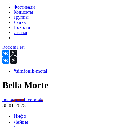
Фестивали
Концерты
Группы
Лайвы
Новости
Статьи
Rock is Fest
#simfonik-metal
Bella Morte
instagram
facebook
30.01.2025
Инфо
Лайвы