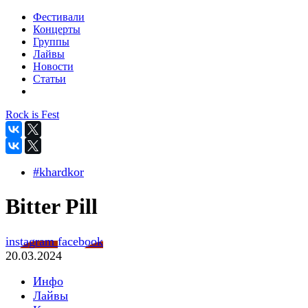
Фестивали
Концерты
Группы
Лайвы
Новости
Статьи
Rock is Fest
#khardkor
Bitter Pill
instagram
facebook
20.03.2024
Инфо
Лайвы