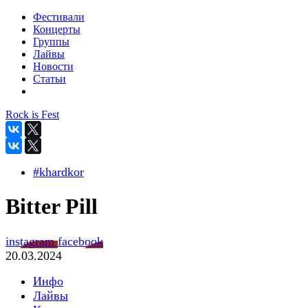
Фестивали
Концерты
Группы
Лайвы
Новости
Статьи
Rock is Fest
#khardkor
Bitter Pill
instagram
facebook
20.03.2024
Инфо
Лайвы