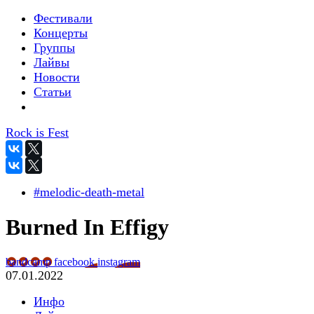
Фестивали
Концерты
Группы
Лайвы
Новости
Статьи
Rock is Fest
#melodic-death-metal
Burned In Effigy
bandcamp
facebook
instagram
07.01.2022
Инфо