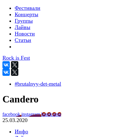
Фестивали
Концерты
Группы
Лайвы
Новости
Статьи
Rock is Fest
#brutalnyy-det-metal
Candero
facebook
instagram
bandcamp
25.03.2020
Инфо