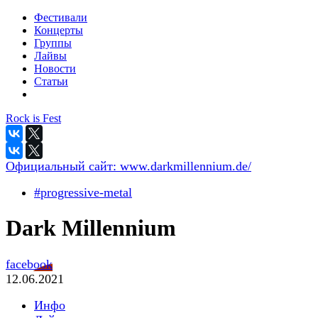
Фестивали
Концерты
Группы
Лайвы
Новости
Статьи
Rock is Fest
Официальный сайт:
www.darkmillennium.de/
#progressive-metal
Dark Millennium
facebook
12.06.2021
Инфо