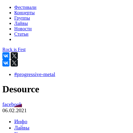
Фестивали
Концерты
Группы
Лайвы
Новости
Статьи
Rock is Fest
#progressive-metal
Desource
facebook
06.02.2021
Инфо
Лайвы