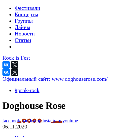
Фестивали
Концерты
Группы
Лайвы
Новости
Статьи
Rock is Fest
Официальный сайт:
www.doghouserose.com/
#pгnk-roсk
Doghouse Rose
facebook
bandcamp
instagram
youtube
06.11.2020