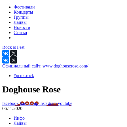
Фестивали
Концерты
Группы
Лайвы
Новости
Статьи
Rock is Fest
Официальный сайт:
www.doghouserose.com/
#pгnk-roсk
Doghouse Rose
facebook
bandcamp
instagram
youtube
06.11.2020
Инфо
Лайвы