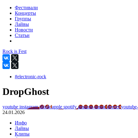
Фестивали
Концерты
Группы
Лайвы
Новости
Статьи
Rock is Fest
#electronic-rock
DropGhost
youtube
instagram
tiktok
apple
spotify
amazon-music
deezer
youtube
24.01.2026
Инфо
Лайвы
Клипы