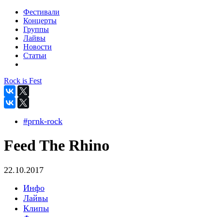
Фестивали
Концерты
Группы
Лайвы
Новости
Статьи
Rock is Fest
#pгnk-roсk
Feed The Rhino
22.10.2017
Инфо
Лайвы
Клипы