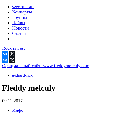
Фестивали
Концерты
Группы
Лайвы
Новости
Статьи
Rock is Fest
Официальный сайт:
www.fleddymelculy.com
#khard-rok
Fleddy melculy
09.11.2017
Инфо