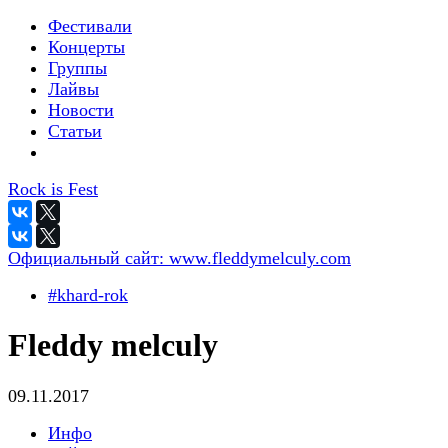
Фестивали
Концерты
Группы
Лайвы
Новости
Статьи
Rock is Fest
Официальный сайт:
www.fleddymelculy.com
#khard-rok
Fleddy melculy
09.11.2017
Инфо