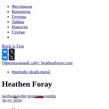
Фестивали
Концерты
Группы
Лайвы
Новости
Статьи
Rock is Fest
Официальный сайт:
heathenforay.com
#melodic-death-metal
Heathen Foray
facebook
twitter
instagram
youtube
30.01.2020