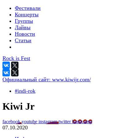
Фестивали
Концерты
Группы
Лайвы
Новости
Статьи
Rock is Fest
Официальный сайт:
www.kiwijr.com/
#indi-rok
Kiwi Jr
facebook
youtube
instagram
twitter
bandcamp
07.10.2020