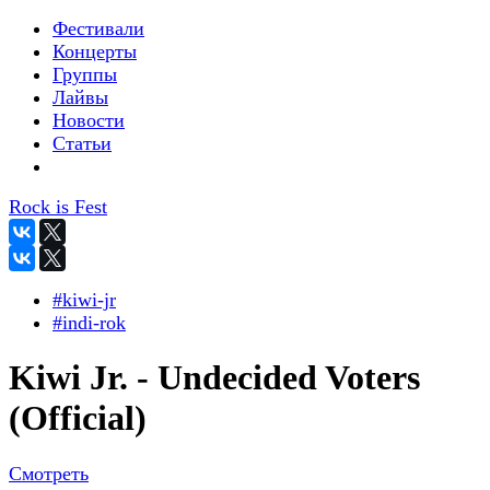
Фестивали
Концерты
Группы
Лайвы
Новости
Статьи
Rock is Fest
#kiwi-jr
#indi-rok
Kiwi Jr. - Undecided Voters
(Official)
Смотреть