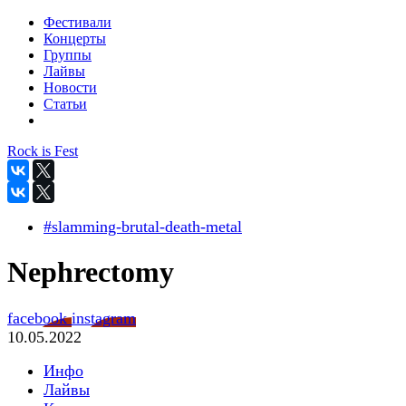
Фестивали
Концерты
Группы
Лайвы
Новости
Статьи
Rock is Fest
#slamming-brutal-death-metal
Nephrectomy
facebook
instagram
10.05.2022
Инфо
Лайвы