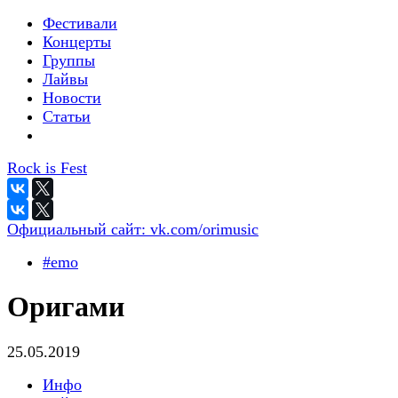
Фестивали
Концерты
Группы
Лайвы
Новости
Статьи
Rock is Fest
Официальный сайт:
vk.com/orimusic
#emo
Оригами
25.05.2019
Инфо