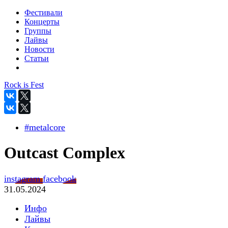
Фестивали
Концерты
Группы
Лайвы
Новости
Статьи
Rock is Fest
#metalcore
Outcast Complex
instagram
facebook
31.05.2024
Инфо
Лайвы