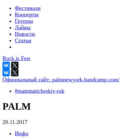
Фестивали
Концерты
Группы
Лайвы
Новости
Статьи
Rock is Fest
Официальный сайт:
palmnewyork.bandcamp.com/
#matematicheskiy-rok
PALM
20.11.2017
Инфо