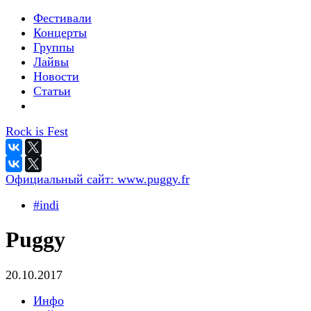
Фестивали
Концерты
Группы
Лайвы
Новости
Статьи
Rock is Fest
Официальный сайт:
www.puggy.fr
#indi
Puggy
20.10.2017
Инфо