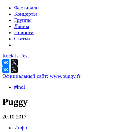
Фестивали
Концерты
Группы
Лайвы
Новости
Статьи
Rock is Fest
Официальный сайт:
www.puggy.fr
#indi
Puggy
20.10.2017
Инфо