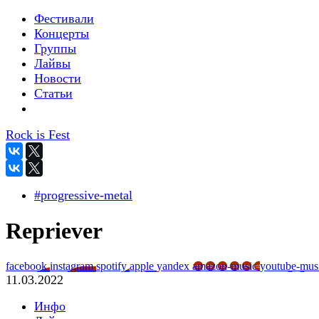
Фестивали
Концерты
Группы
Лайвы
Новости
Статьи
Rock is Fest
#progressive-metal
Repriever
facebook
instagram
spotify
apple
yandex
amazon-music
youtube-mus
11.03.2022
Инфо