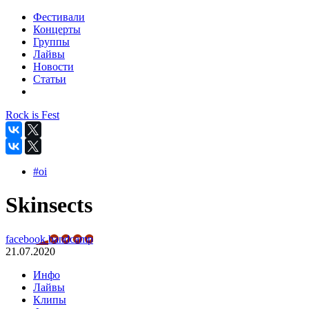
Фестивали
Концерты
Группы
Лайвы
Новости
Статьи
Rock is Fest
#oi
Skinsects
facebook
bandcamp
21.07.2020
Инфо
Лайвы
Клипы