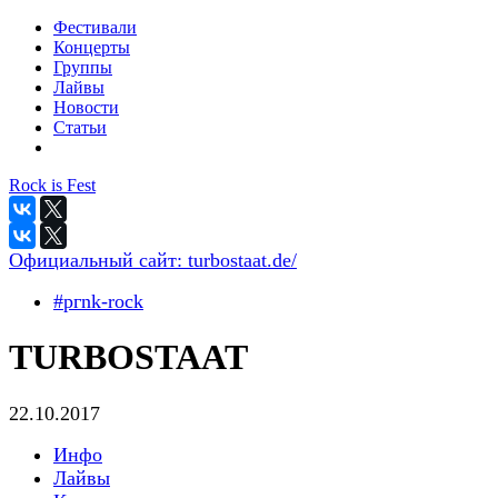
Фестивали
Концерты
Группы
Лайвы
Новости
Статьи
Rock is Fest
Официальный сайт:
turbostaat.de/
#pгnk-roсk
TURBOSTAAT
22.10.2017
Инфо
Лайвы