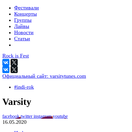
Фестивали
Концерты
Группы
Лайвы
Новости
Статьи
Rock is Fest
Официальный сайт:
varsitytunes.com
#indi-rok
Varsity
facebook
twitter
instagram
youtube
16.05.2020