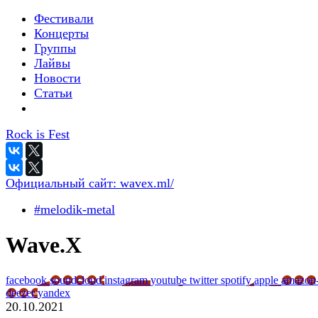
Фестивали
Концерты
Группы
Лайвы
Новости
Статьи
Rock is Fest
Официальный сайт:
wavex.ml/
#melodik-metal
Wave.X
facebook
soundcloud
instagram
youtube
twitter
spotify
apple
amazon
deezer
yandex
20.10.2021