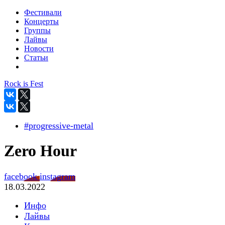
Фестивали
Концерты
Группы
Лайвы
Новости
Статьи
Rock is Fest
#progressive-metal
Zero Hour
facebook
instagram
18.03.2022
Инфо
Лайвы