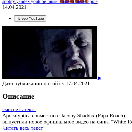
spotify
yandex
youtube-music
amazon-music
apple
14.04.2021
Плеер YouTube
▶
Дата публикации на сайте:
17.04.2021
Описание
смотреть текст
Apocalyptica совместно с Jacoby Shaddix (Papa Roach)
выпустили новое официальное видео на сингл "White R
Читать весь текст