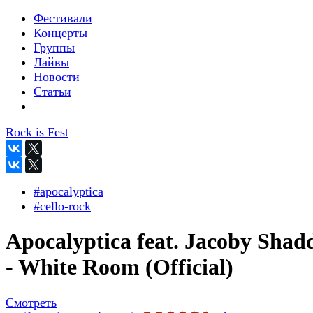
Фестивали
Концерты
Группы
Лайвы
Новости
Статьи
Rock is Fest
#apocalyptica
#cello-rock
Apocalyptica feat. Jacoby Shad
- White Room (Official)
Смотреть