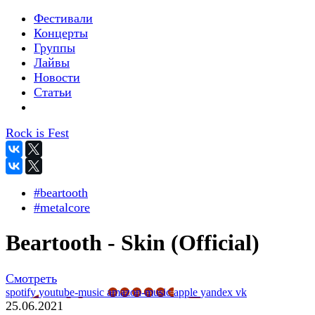
Фестивали
Концерты
Группы
Лайвы
Новости
Статьи
Rock is Fest
#beartooth
#metalcore
Beartooth - Skin (Official)
Смотреть
spotify
youtube-music
amazon-music
apple
yandex
vk
25.06.2021