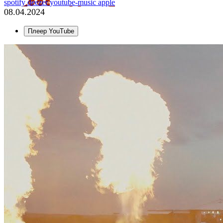
spotify
deezer
youtube-music
apple
08.04.2024
Плеер YouTube