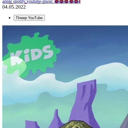
apple
spotify
youtube-music
amazon-music
04.05.2022
Плеер YouTube