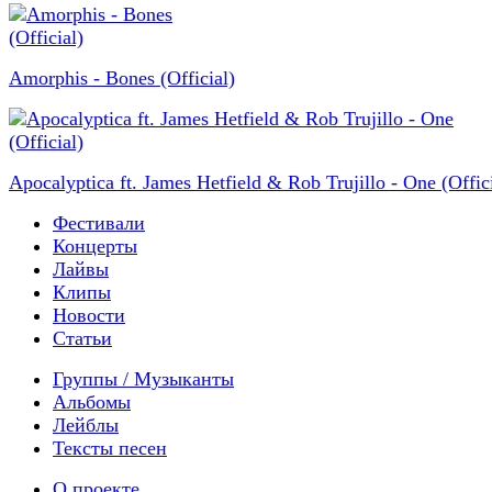
Amorphis - Bones (Official)
Apocalyptica ft. James Hetfield & Rob Trujillo - One (Offici
Фестивали
Концерты
Лайвы
Клипы
Новости
Статьи
Группы / Музыканты
Альбомы
Лейблы
Тексты песен
О проекте