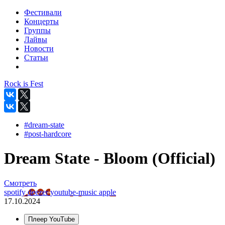
Фестивали
Концерты
Группы
Лайвы
Новости
Статьи
Rock is Fest
#dream-state
#post-hardcore
Dream State - Bloom (Official)
Смотреть
spotify
deezer
youtube-music
apple
17.10.2024
Плеер YouTube