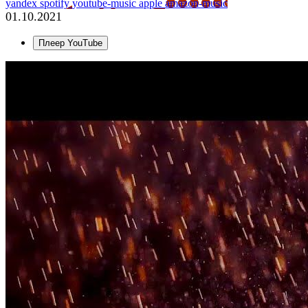
yandex
spotify
youtube-music
apple
amazon-music
01.10.2021
Плеер YouTube