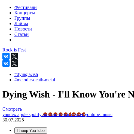
Фестивали
Концерты
Группы
Лайвы
Новости
Статьи
Rock is Fest
#dying-wish
#melodic-death-metal
Dying Wish - I'll Know You're N
Смотреть
yandex
apple
spotify
amazon-music
deezer
youtube-music
30.07.2025
Плеер YouTube