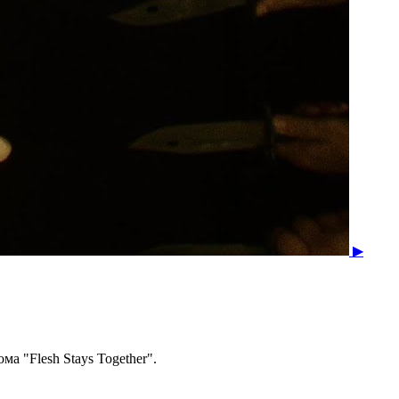
▶
а "Flesh Stays Together".