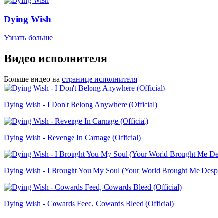
Dying Wish
Узнать больше
Видео исполнителя
Больше видео на
странице исполнителя
Dying Wish - I Don't Belong Anywhere (Official)
Dying Wish - Revenge In Carnage (Official)
Dying Wish - I Brought You My Soul (Your World Brought Me Despai
Dying Wish - Cowards Feed, Cowards Bleed (Official)