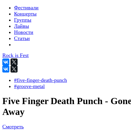
Фестивали
Концерты
Группы
Лайвы
Новости
Статьи
Rock is Fest
#five-finger-death-punch
#groove-metal
Five Finger Death Punch - Gon
Away
Смотреть