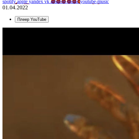
spotify
apple
yandex
vk
amazon-music
youtube-music
01.04.2022
Плеер YouTube