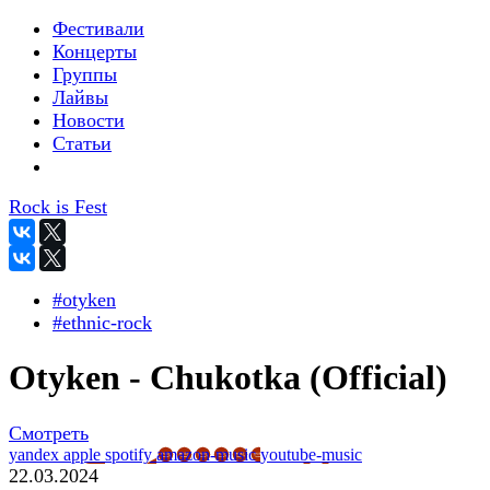
Фестивали
Концерты
Группы
Лайвы
Новости
Статьи
Rock is Fest
#otyken
#ethnic-rock
Otyken - Chukotka (Official)
Смотреть
yandex
apple
spotify
amazon-music
youtube-music
22.03.2024