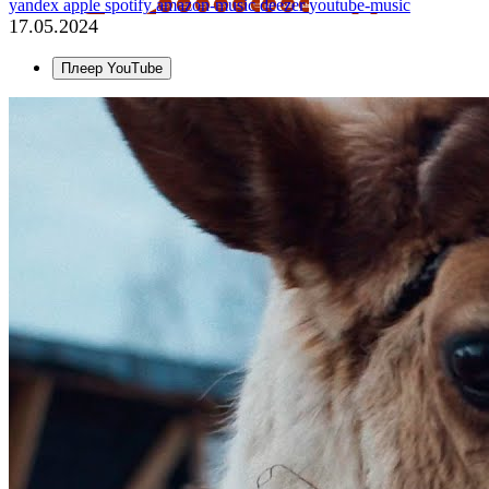
yandex
apple
spotify
amazon-music
deezer
youtube-music
17.05.2024
Плеер YouTube