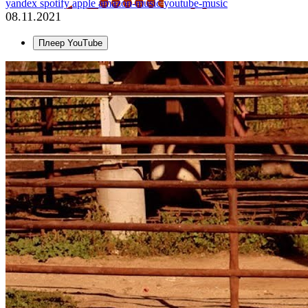
yandex
spotify
apple
amazon-music
youtube-music
08.11.2021
Плеер YouTube